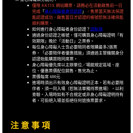
僅限 KKTIX 網站購票，請務必在活動啟售前一日
完成
「
身心障礙者身份認證
」
，售票當天無法保證
能認證成功，啟售當日才認證的帳號恕無法確保能
順利購票。
如何進行身心障礙者身份認證？
請點我
通過身份認證之帳號，僅可購買身心障礙證明「有
效期限」晚於「活動日」之票券。
每位身心障礙人士含必要陪同者限購最多2張票
券，「必要陪伴者優惠措施」須通過主管機關身分
認證始能購買陪同席票。
身心障礙優先席以主辦單位／場館規定區域、座
位、優惠票價配位銷售，售完為止。
票價每席 600元
進場時須出示有效身心障礙證明正本，若有必要陪
伴者，須一同入場（恕無法單獨持票進場），以利
查驗。入場時如有不合規定或非身心障礙證明持有
者，可拒絕入場並拒絕任何退換票要求。
注 意 事 項