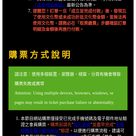
「成年禮金專區」
最新公告為準。
提醒您！訂單一旦「成立並完成付款」後，發現忘
了使用文化幣或未成功折抵文化幣金額，皆無法再
使用文化幣，請務必在「取票繳費」步驟確認訂單
明細及金額後再進行付款。
購 票 方 式 說 明
請注意：使用多個裝置、瀏覽器、視窗、分頁有機會導致
購票失敗或異常
Attention: Using multiple devices, browsers, windows, or
pages may result in ticket purchase failure or abnormality.
本節目網站購票僅接受已完成手機號碼及電子郵件地址驗
證之會員購買，
購票前請先
"
加入會員
"
並盡早完成
"
手機
號碼及電子郵件地址
"
驗證
，以便進行購票流程，建議可