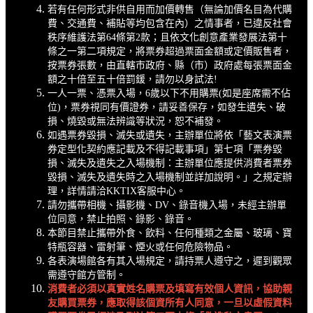
若有任何形式非供自用而加價轉售（無論加價名目為代購
費、交通費、補貼等均包含在內）之情事者，已違反社會
秩序維護法第64條第2款；且依文化創意產業發展法第十
條之一第二項規定，將票券超過票面金額或定價販售者，
按票券張數，由直轄市政府、縣（市）政府處每張票面金
額之十倍至五十倍罰鍰，請勿以身試法!
一人一票、憑票入場，6歲以下不用購票(如是座席需不佔
位)，票券視同有價證券，請妥善保存，如發生遺失、破
損、燒毀或無法辨識等狀況，恕不補發。
如遇票券毀損、滅失或遺失，主辦單位將依「藝文表演票
券定型化契約應記載及不得記載事項」第七項「票券毀
損、滅失及遺失之入場機制：主辦單位應提供消費者票券
毀損、滅失及遺失時之入場機制並詳加說明。」之規定辦
理，詳情請洽KKTIX客服中心。
請勿攜帶相機、攝影機、DV、錄音機入場，未經主辦單
位同意，禁止拍照、錄影、錄音。
本節目禁止攜帶外食、飲料、任何種類之金屬、玻璃、寶
特瓶容器、雷射筆、煙火或任何危險物品。
各表演場館各有其入場規定，請持票人遵守之，遲到觀眾
需遵守館方管制。
消費者必須以真實姓名購票及填寫有效個人資訊，協助親
友購買票券，應取得該個資所有人同意，一旦以虛假資料