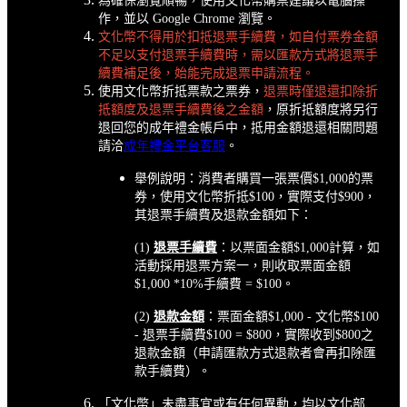
為確保瀏覽順暢，使用文化幣購票建議以電腦操
作，並以 Google Chrome 瀏覽。
文化幣不得用於扣抵退票
手續費，如自付票券金額
不足以支付退票手續費時，需以匯款方式將退票手
續費補足後，始能完成退票申請流程。
使用文化幣折抵票款之票券，
退票時僅退還扣除折
抵額度及退票手續費後之金額
，原折抵額度將另行
退回您的成年禮金帳戶中，抵用金額退還相關問題
請洽
成年禮金平台客服
。
舉例說明：消費者購買一張票價$1,000的票
券，使用文化幣折抵$100，實際支付$900，
其退票手續費及退款金額如下：
(1)
退票手續費
：以票面金額$1,000計算，如
活動採用退票方案一，則收取票面金額
$1,000 *10%手續費 = $100。
(2)
退款金額
：票面金額$1,000 - 文化幣$100
- 退票手續費$100 = $800，實際收到$800之
退款金額（申請匯款方式退款者會再扣除匯
款手續費）。
「文化幣」未盡事宜或有任何異動，均以文化部