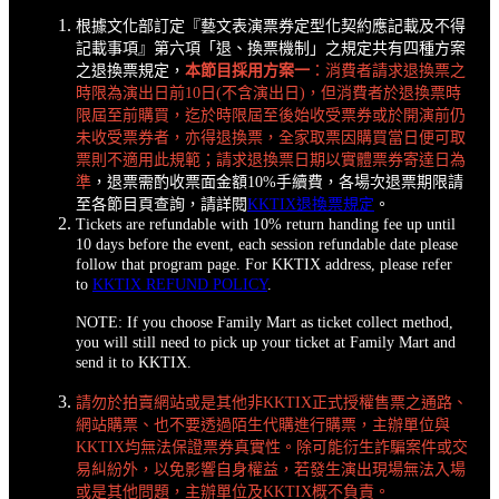
根據文化部訂定『藝文表演票券定型化契約應記載及不得
記載事項』第六項「退、換票機制」之規定共有四種方案
之退換票規定，
本節目採用方案一
：消費者請求退換票之
時限為演出日前10日(不含演出日)，但消費者於退換票時
限屆至前購買，迄於時限屆至後始收受票券或於開演前仍
未收受票券者，亦得退換票，全家取票因購買當日便可取
票則不適用此規範；請求退換票日期以實體票券寄達日為
準
，退票需酌收票面金額10%手續費，各場次退票期限請
至各節目頁查詢，請詳閱
KKTIX退換票規定
。
Tickets are refundable with 10% return handing fee up until
10 days before the event, each session refundable date please
follow that program page. For KKTIX address, please refer
to
KKTIX REFUND POLICY
.
NOTE: If you choose Family Mart as ticket collect method,
you will still need to pick up your ticket at Family Mart and
send it to KKTIX.
請勿於拍賣網站或是其他非KKTIX正式授權售票之通路、
網站購票、也不要透過陌生代購進行購票，主辦單位與
KKTIX均無法保證票券真實性。除可能衍生詐騙案件或交
易糾紛外，以免影響自身權益，若發生演出現場無法入場
或是其他問題，主辦單位及KKTIX概不負責。