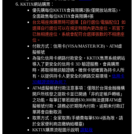
KKTIX網站購票：
優先購每位KKTIX會員限購2張(僅開放站席區)，
全面啟售每位KKTIX會員限購4張
台北場座席購票時可選擇【自行選位/電腦配位】如
選擇自行選位可以在規定時間內更改座位。若當下
已無相連座位，系統會配符合選擇張數的不相連座
位。
付款方式：信用卡(VISA/MASTER/JCB)、ATM虛
擬帳號
為強化信用卡網路付款安全，KKTIX售票系統網站
導入了更安全的信用卡 3D 驗證服務，會員購票
時，將取得簡訊驗證碼，確保卡號確實為持卡人所
有，以提供持卡人更安全的網路交易環境。
信用卡
3D驗證流程為何？
ATM虛擬帳號付款注意事項：僅限於台灣金融機構
開戶所核發之提款卡並已開通「非約定帳戶轉帳」
之功能，每筆訂單若超過$30,000無法選擇ATM虛
擬帳號付款，請務必於期限內付款，逾期未付款訂
單將會自動取消
取票方式：全家取票(手續費每筆$30/4張為限，請
於全家便利商店繳納給櫃臺)
KKTIX購票流程圖示說明
請點我