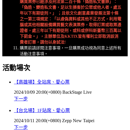
購買票券已經涉及刑法第二百十條「偽造私文書罪」：
「偽造、變造私文書，足以生損害於公眾或他人者，處五
年以下有期徒刑。」
；且依文化創意產業發展法第十條
之一第三項規定：「以虛偽資料或其他不正方式，利用電
腦或其他相關設備購買藝文表演票券，取得訂票或取票憑
證者，處三年以下有期徒刑，或科或併科新臺幣三百萬以
下罰金。」，主辦單位及
KKTIX
皆有權利立即取消該消
費者訂單，請勿以身試法!
購票前請詳閱注意事項，一旦購票成功視為同意上述所有
活動注意事項。
活動場次
【高雄場】全站席、愛心票
2024/10/09 20:00(+0800)
BackStage Live
下一步
【台北場】1F站席、愛心票
2024/10/11 20:00(+0800)
Zepp New Taipei
下一步