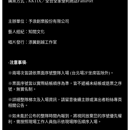
購票方式：KKTIX／全台全家便利商店FamiPort
主辦單位：予浪創樂股份有限公司
藝人經紀：知間文化
唱片發行：添翼創越工作室
-
注意事項-
※兩場次皆請依票面序號整隊入場 (台北場2F坐席區除外)。
※票面序號皆以實際結帳順序為準，皆不遞補未結帳或退票之序
號，無實名制。
※詳細整隊梯次及入場資訊，請留意後續主辦或演出者粉絲專頁
相關公告。
※
如未能於公布的整隊時間內報到，將視同放棄您的序號優先權
利，需按照現場工作人員指示依現場隊伍順序入場
。