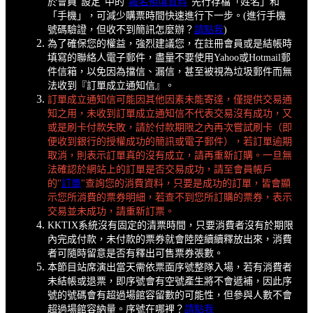
於會員"設定"中的"
報名預填資料
"先行存檔「姓名」和
「手機」，可減少購票時間快速進行下一步。(進行手機
號碼驗證，但收不到簡訊怎麼辦？
請點我
)
為了確保您的權益，強烈建議您，在註冊會員或是結帳時
填寫的聯絡人電子郵件，盡量不要使用Yahoo或Hotmail郵
件信箱，以免因為擋信、漏信，甚至被視為垃圾郵件而無
法收到『訂單成立通知信』。
訂單成立通知信可能因其他因素未能寄達，僅提供交易通
知之用，未收到訂單成立通知信不代表交易沒有成功，又
或是刷卡付款失敗，請於付款期限之內再次嘗試刷卡（即
便收到銀行的授權成功的簡訊或電子郵件），若訂單逾期
取消，則表示訂單真的沒有成立，請再重新訂購。一旦無
法確認於網站上的訂單是否交易成功，請至會員帳戶
的"
訂單
"查詢您的消費資料，只要是成功的訂單，皆會顯
示您所消費的票券明細，若查不到您所訂購的票券，表示
交易並未成功，請重新訂票。
KKTIX系統沒有固定的清票時間，只要消費者沒有於期限
內完成付款，未付款的票券就會陸陸續續釋放出來，消費
者可隨時留意是否有釋出可售票券張數。
本節目站席演出當天需依票面序號整隊入場，若有消費者
未結帳或退票，即序號會有空號產生將不會遞補，因此序
號的號碼會有超過場館容留數的可能性，但參與人數不會
超過場館容納量。序號在哪裡？
請點我