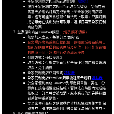
全家便利商店FamiPort取票說明
請點我
選擇全家便利商店FamiPort取票請留意：請勿在啟
售當天於網站訂購完成後馬上至全家便利商店取
票，極有可能因系統繁忙無法馬上取票，只要訂購
成功票券在演出前皆可取票，請擇日再至全家便利
商店取票
全家便利商店FamiPort購票：
(優先購不適用)
無需加入會員，每筆訂單限購4張
台北場座席為系統自動配位，選擇區域後系統將自
動配至購買票價的最適區域及座位，且可能與選擇
的區域不同，無法自行選區域及座位
付款方式：僅接受現金
取票方式：付款完畢直接於全家便利商店櫃臺現場
取票，免手續費
全家便利商店店鋪查詢
請點我
全家便利商店FamiPort購票流程圖示說明
請點我
於全家便利商店FamiPort列印繳費單後，需在10分
鐘內在該店櫃檯完成結帳，若無法在時間內完成結
帳取票，訂單將會被取消，原本購買的票券將釋回
到系統中重新銷售。
於全家便利商店之購票動作皆於結帳取票後方能保
證票券，請注意單憑列印繳費單無法保證其票券。
身心障礙票券說明：